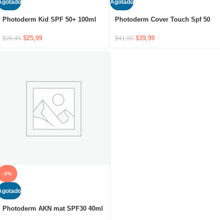
Agotado
Agotado
Photoderm Kid SPF 50+ 100ml
Photoderm Cover Touch Spf 50
40G+ Teinte Claire
$
25,99
$
39,99
$
26,45
$
41,90
-3%
Agotado
Photoderm AKN mat SPF30 40ml