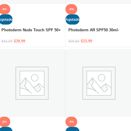
-3%
-5%
Agotado
Agotado
Photoderm Nude Touch SPF 50+
Photoderm AR SPF50 30ml-
Golden 40ml
Crema solar de máxima
protección para piel sensible con
$
39,99
$
33,99
$
41,09
$
35,83
rojeces
-2%
-5%