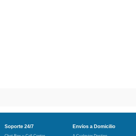
Soporte 24/7
Envíos a Domicilio
Chat Box y Call Center
A Cualquier Destino