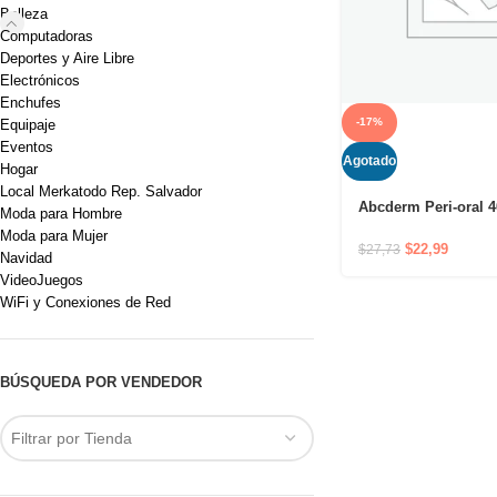
Belleza
Computadoras
Deportes y Aire Libre
Electrónicos
Enchufes
-17%
Equipaje
Eventos
Agotado
Hogar
Local Merkatodo Rep. Salvador
Abcderm Peri-oral 4
Moda para Hombre
Calma, repara y pre
Moda para Mujer
irritación en el cont
$
22,99
$
27,73
Navidad
boca
VideoJuegos
WiFi y Conexiones de Red
BÚSQUEDA POR VENDEDOR
Filtrar por Tienda