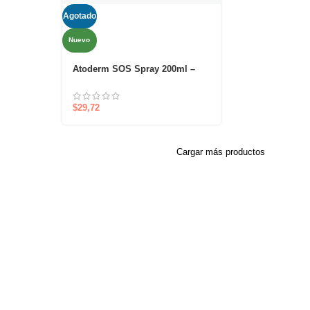
Agotado
Nuevo
Atoderm SOS Spray 200ml –
Alivio inmediato del picor en
un solo gesto
$
29,72
Cargar más productos