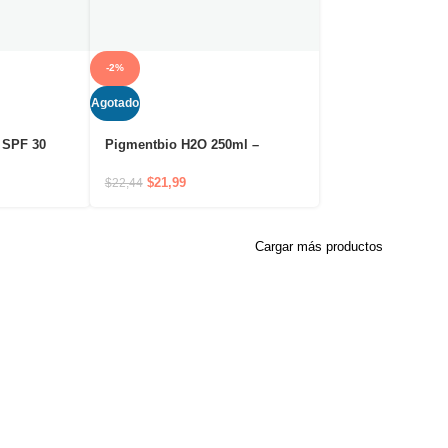
-2%
Agotado
 SPF 30
Pigmentbio H2O 250ml –
atológico
Limpia, desmaquilla e ilumina.
Alta tolerancia.
$
21,99
$
22,44
Cargar más productos