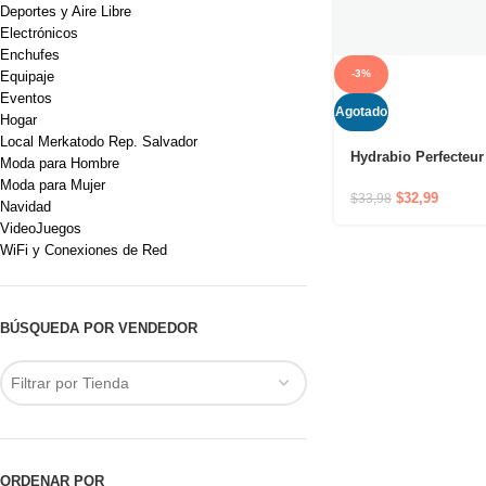
Deportes y Aire Libre
Electrónicos
Enchufes
-3%
Equipaje
Eventos
Agotado
Hogar
Local Merkatodo Rep. Salvador
Hydrabio Perfecteur
Moda para Hombre
40ml- Cuidado derm
Moda para Mujer
$
32,99
$
33,98
Navidad
VideoJuegos
WiFi y Conexiones de Red
BÚSQUEDA POR VENDEDOR
Filtrar por Tienda
ORDENAR POR