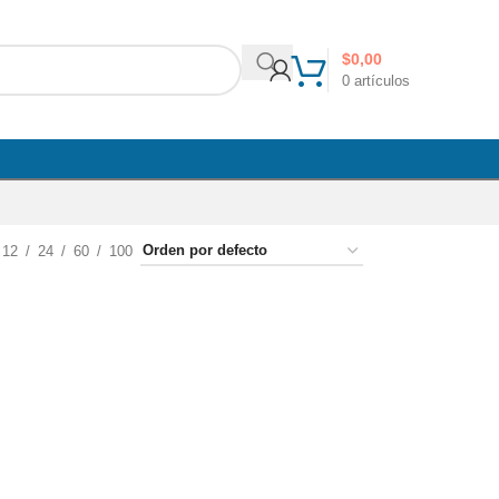
$
0,00
0
artículos
12
24
60
100