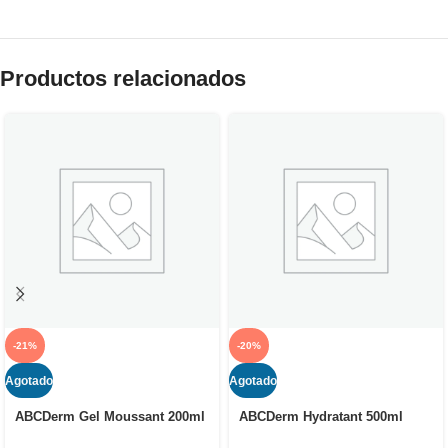
Productos relacionados
-21%
-20%
Agotado
Agotado
ABCDerm Gel Moussant 200ml
ABCDerm Hydratant 500ml
– El gel limpiador suave sin