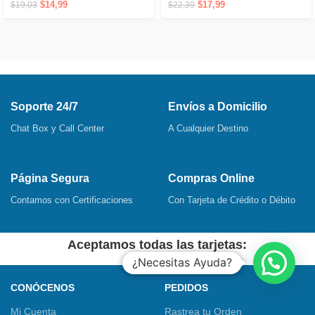
jabón que respeta la piel de
$
17,99
$
14,99
$
22,39
$
19,03
los bebés
Soporte 24/7
Envíos a Domicilio
Chat Box y Call Center
A Cualquier Destino
Página Segura
Compras Online
Contamos con Certificaciones
Con Tarjeta de Crédito o Débito
Aceptamos todas las tarjetas:
¿Necesitas Ayuda?
CONÓCENOS
PEDIDOS
Mi Cuenta
Rastrea tu Orden