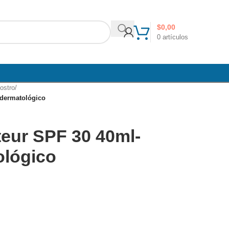
$
0,00
0
artículos
ostro
/
 dermatológico
teur SPF 30 40ml-
ológico