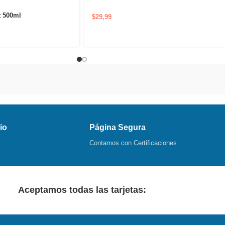
para cuidado diario nutritivo y protector
 500ml
$
29,99
io
Página Segura
Contamos con Certificaciones
Aceptamos todas las tarjetas: