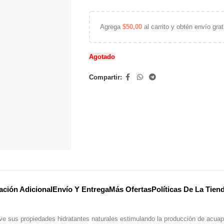
Agrega
$
50,00
al carrito y obtén envío grat
Agotado
Compartir:
ación Adicional
Envío Y Entrega
Más Ofertas
Políticas De La Tien
ve sus propiedades hidratantes naturales estimulando la producción de acuapor