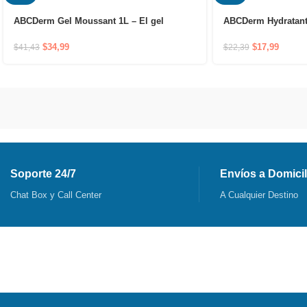
ABCDerm Gel Moussant 1L – El gel
ABCDerm Hydratant
limpiador suave sin jabón que respeta la
piel de los bebés
$
17,99
$
34,99
$
22,39
$
41,43
Soporte 24/7
Envíos a Domicil
Chat Box y Call Center
A Cualquier Destino