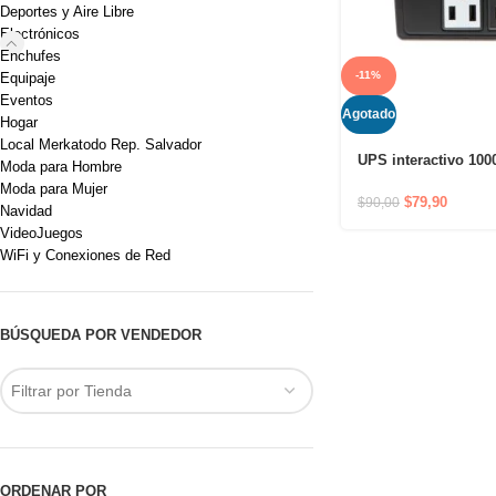
Deportes y Aire Libre
Electrónicos
Enchufes
-11%
Equipaje
Eventos
Agotado
Hogar
Local Merkatodo Rep. Salvador
UPS interactivo 100
Moda para Hombre
tomas, 120V
Moda para Mujer
$
79,90
$
90,00
Navidad
VideoJuegos
WiFi y Conexiones de Red
BÚSQUEDA POR VENDEDOR
Filtrar por Tienda
ORDENAR POR