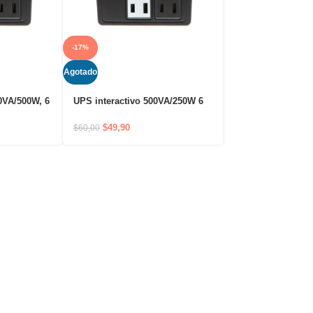
-17%
Agotado
0VA/500W, 6
UPS interactivo 500VA/250W 6
tomas 120V
$
49,90
$
60,00