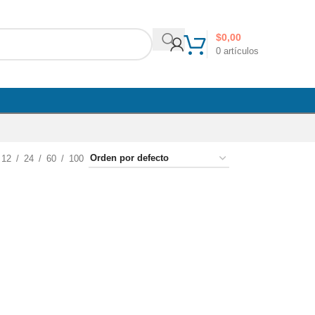
$
0,00
0
artículos
12
24
60
100