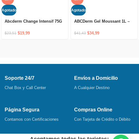
Agotado
Agotado
Abcderm Change Intensif 75G
ABCDerm Gel Moussant 1L –
– Crema reparadora para la
El gel limpiador suave sin
dermatitis del pañal
jabón que respeta la piel de
$
19,99
$
34,99
$
23,51
$
41,43
los bebés
Soporte 24/7
Envíos a Domicilio
Chat Box y Call Center
A Cualquier Destino
Página Segura
Compras Online
Contamos con Certificaciones
Con Tarjeta de Crédito o Débito