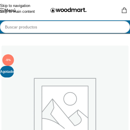
Skip to navigation
Menú
Skip to main content
-5%
Agotado