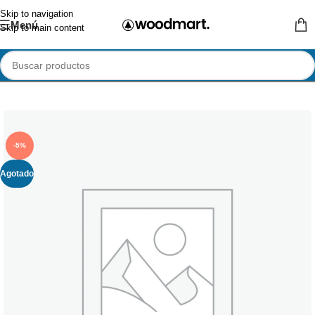
Skip to navigation
Menú
Skip to main content
-5%
Agotado