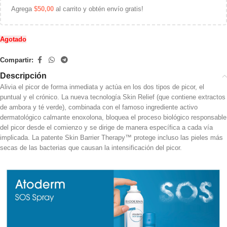
Agrega
$
50,00
al carrito y obtén envío gratis!
Agotado
Compartir:
Descripción
Alivia el picor de forma inmediata y actúa en los dos tipos de picor, el
puntual y el crónico. La nueva tecnología Skin Relief (que contiene extractos
de ambora y té verde), combinada con el famoso ingrediente activo
dermatológico calmante enoxolona, bloquea el proceso biológico responsable
del picor desde el comienzo y se dirige de manera específica a cada vía
implicada. La patente Skin Barrier Therapy™ protege incluso las pieles más
secas de las bacterias que causan la intensificación del picor.