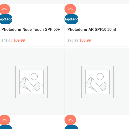
-3%
-5%
Agotado
Agotado
Photoderm Nude Touch SPF 50+
Photoderm AR SPF50 30ml-
Golden 40ml
Crema solar de máxima
protección para piel sensible con
$
39,99
$
33,99
$
41,09
$
35,83
rojeces
-2%
-5%