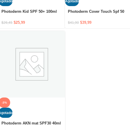
Agotado
Agotado
Photoderm Kid SPF 50+ 100ml
Photoderm Cover Touch Spf 50
40G+ Teinte Claire
$
25,99
$
39,99
$
26,45
$
41,90
-3%
Agotado
Photoderm AKN mat SPF30 40ml