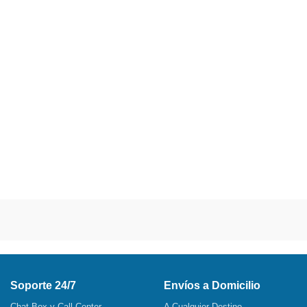
Soporte 24/7
Envíos a Domicilio
Chat Box y Call Center
A Cualquier Destino