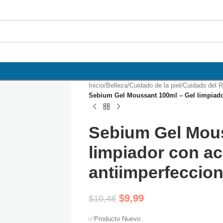
Inicio
/
Belleza
/
Cuidado de la piel
/
Cuidado del R
Sebium Gel Moussant 100ml – Gel limpiador
Sebium Gel Mous
limpiador con ac
antiimperfeccio
$
9,99
$
10,48
✅Producto Nuevo