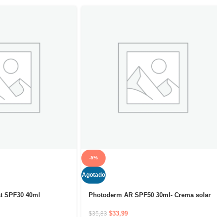
-5%
Agotado
t SPF30 40ml
Photoderm AR SPF50 30ml- Crema solar
de máxima protección para piel sensible
con rojeces
$
33,99
$
35,83