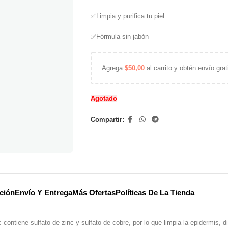
✅Limpia y purifica tu piel
✅Fórmula sin jabón
Agrega
$
50,00
al carrito y obtén envío grat
Agotado
Compartir:
ción
Envío Y Entrega
Más Ofertas
Políticas De La Tienda
contiene sulfato de zinc y sulfato de cobre, por lo que limpia la epidermis, d