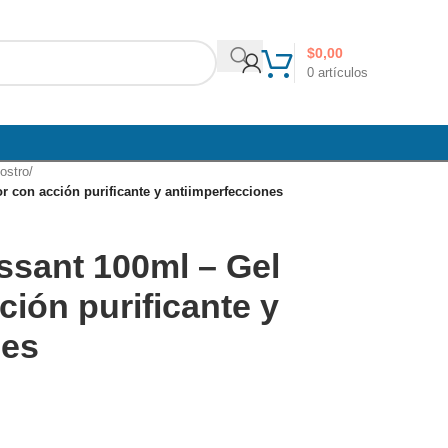
$
0,00
0
artículos
ostro
/
 con acción purificante y antiimperfecciones
sant 100ml – Gel
ción purificante y
nes