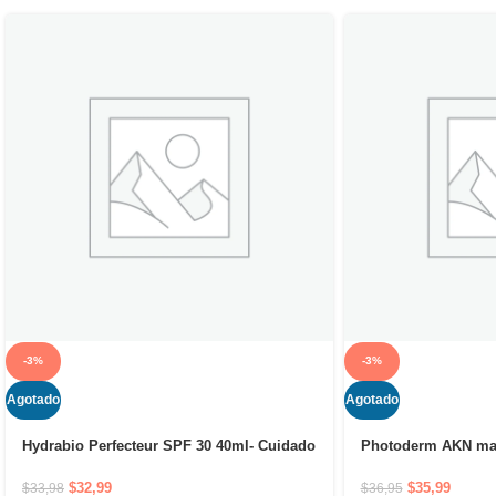
-3%
-3%
Agotado
Agotado
Hydrabio Perfecteur SPF 30 40ml- Cuidado
Photoderm AKN ma
dermatológico
$
35,99
$
32,99
$
36,95
$
33,98