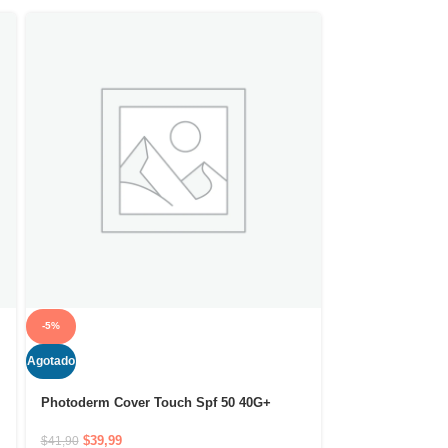
-5%
-4%
Agotado
Agotado
Photoderm Cover Touch Spf 50 40G+
Sébium Gel Gom
Teinte Claire
exfoliante purifi
$
39,99
$
28,99
$
41,90
$
30,27