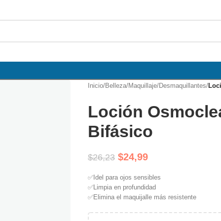
Inicio
/
Belleza
/
Maquillaje
/
Desmaquillantes
/
Loc
Loción Osmocle
Bifásico
$
24,99
$
26,23
✅Idel para ojos sensibles
✅Limpia en profundidad
✅Elimina el maquijalle más resistente