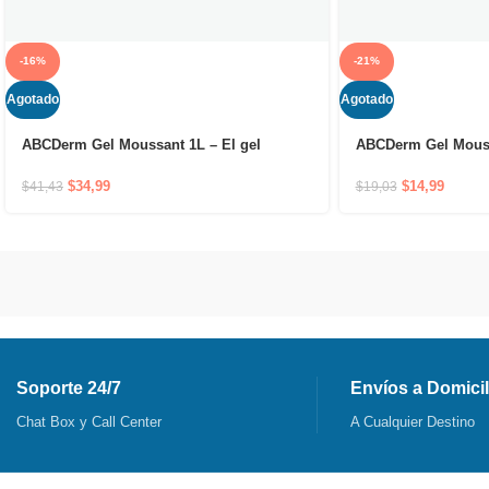
-16%
-21%
Agotado
Agotado
ABCDerm Gel Moussant 1L – El gel
ABCDerm Gel Mouss
limpiador suave sin jabón que respeta la
limpiador suave sin
piel de los bebés
piel de los bebés
$
34,99
$
14,99
$
41,43
$
19,03
Soporte 24/7
Envíos a Domicil
Chat Box y Call Center
A Cualquier Destino