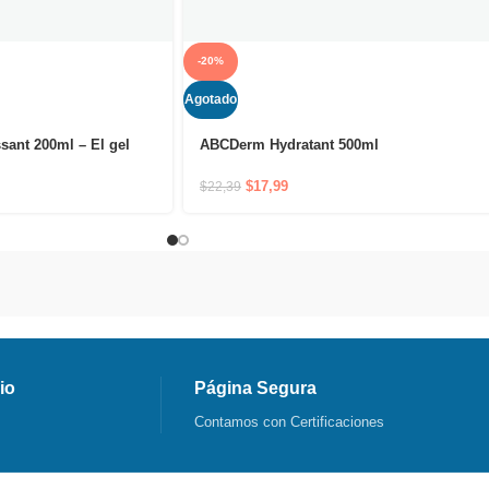
-20%
Agotado
ant 200ml – El gel
ABCDerm Hydratant 500ml
 jabón que respeta la
$
17,99
$
22,39
io
Página Segura
Contamos con Certificaciones