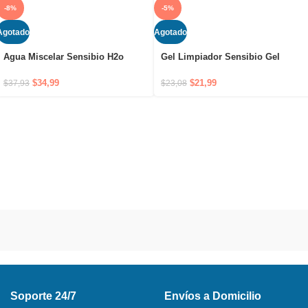
-8%
-5%
Agotado
Agotado
Agua Miscelar Sensibio H2o
Gel Limpiador Sensibio Gel
500ml Sin Dispensador
Moussant 200ml
$
34,99
$
21,99
$
37,93
$
23,08
Soporte 24/7
Envíos a Domicilio