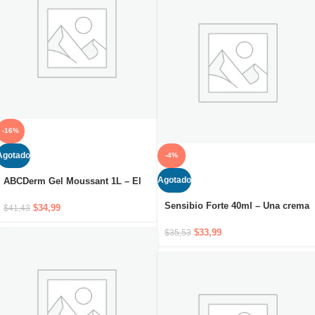
-16%
Agotado
-4%
Agotado
ABCDerm Gel Moussant 1L – El
gel limpiador suave sin jabón
Sensibio Forte 40ml – Una crema
que respeta la piel de los bebés
$
34,99
$
41,43
calmante que alivia de forma
rápida y duradera la piel dañada
$
33,99
$
35,53