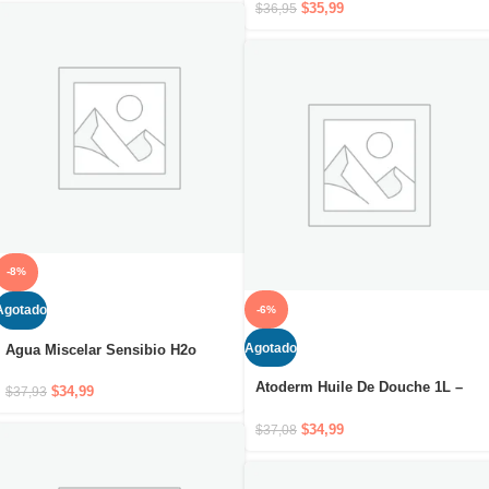
$
35,99
$
36,95
-8%
Agotado
-6%
Agotado
Agua Miscelar Sensibio H2o
500ml Sin Dispensador
Atoderm Huile De Douche 1L –
$
34,99
$
37,93
Hidratación durante 24 horas y
confort inmediato desde la ducha
$
34,99
$
37,08