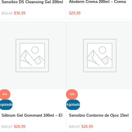
Atoderm Crema 200ml – Crema
Sensibio DS Cleansing Gel 200ml
hidratante para cuidado diario
– Gel limpiador purificante
nutritivo y protector
antienrojeces y antiescamas
$
29,99
$
30,99
$
32,42
-4%
-4%
Agotado
Agotado
Sensibio Contorno de Ojos 15ml
Sébium Gel Gommant 100ml – El
– Tratamiento calmante e
gel exfoliante purificante
hidratante para el contorno de
$
28,99
$
28,99
$
30,27
$
30,27
ojos