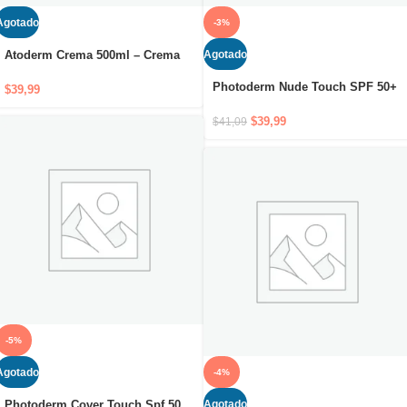
Agotado
-3%
Agotado
Atoderm Crema 500ml – Crema
hidratante para cuidado diario
Photoderm Nude Touch SPF 50+
nutritivo y protector
$
39,99
Golden 40ml
$
39,99
$
41,09
-5%
Agotado
-4%
Agotado
Photoderm Cover Touch Spf 50