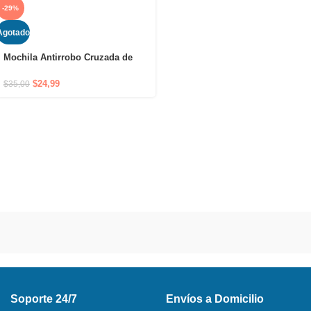
-29%
Agotado
Mochila Antirrobo Cruzada de
Hombro Impermeable con Puerto
USB y Cierre Oculto
$
24,99
$
35,00
Soporte 24/7
Envíos a Domicilio