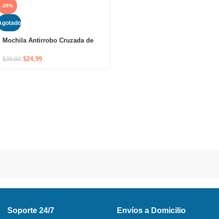
-29%
Agotado
Mochila Antirrobo Cruzada de
Hombro Impermeable con Puerto
USB y Cierre Oculto
$
24,99
$
35,00
Soporte 24/7
Envíos a Domicilio