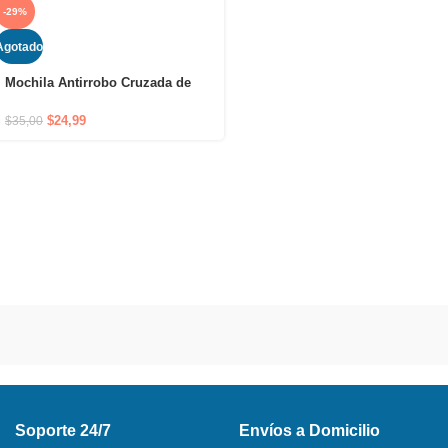
-29%
Agotado
Mochila Antirrobo Cruzada de
Hombro Impermeable con Puerto
USB y Cierre Oculto
$
24,99
$
35,00
Soporte 24/7
Envíos a Domicilio