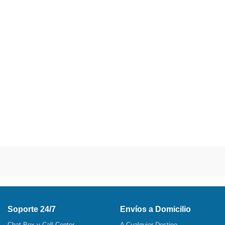
Soporte 24/7
Envíos a Domicilio
Chat Box y Call Center
A Cualquier Destino