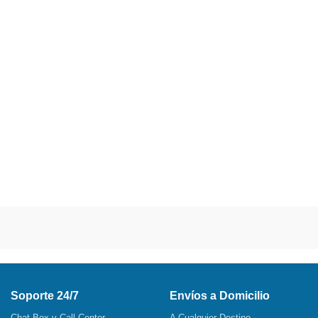
Soporte 24/7
Envíos a Domicilio
Chat Box y Call Center
A Cualquier Destino