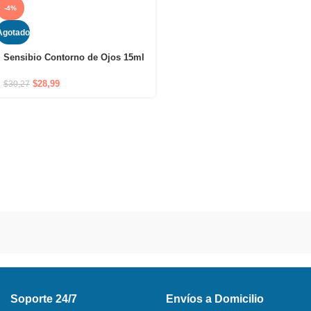
-4%
Agotado
Sensibio Contorno de Ojos 15ml
– Tratamiento calmante e
hidratante para el contorno de
$
28,99
$
30,27
ojos
Soporte 24/7
Envíos a Domicilio