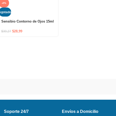
-4%
Agotado
Sensibio Contorno de Ojos 15ml
– Tratamiento calmante e
hidratante para el contorno de
$
28,99
$
30,27
ojos
Soporte 24/7
Envíos a Domicilio