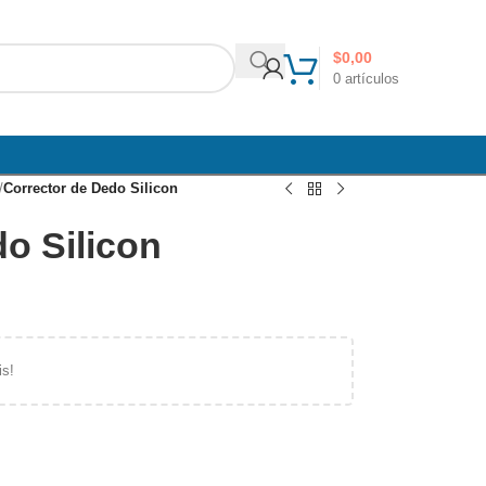
$
0,00
0
artículos
/
Corrector de Dedo Silicon
o Silicon
is!