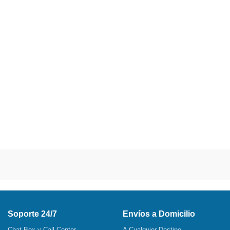
Soporte 24/7
Envíos a Domicilio
Chat Box y Call Center
A Cualquier Destino