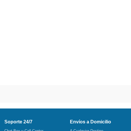
Soporte 24/7
Envíos a Domicilio
Chat Box y Call Center
A Cualquier Destino