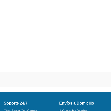
Soporte 24/7
Envíos a Domicilio
Chat Box y Call Center
A Cualquier Destino