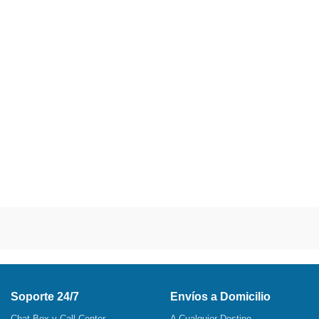
Soporte 24/7
Envíos a Domicilio
Chat Box y Call Center
A Cualquier Destino