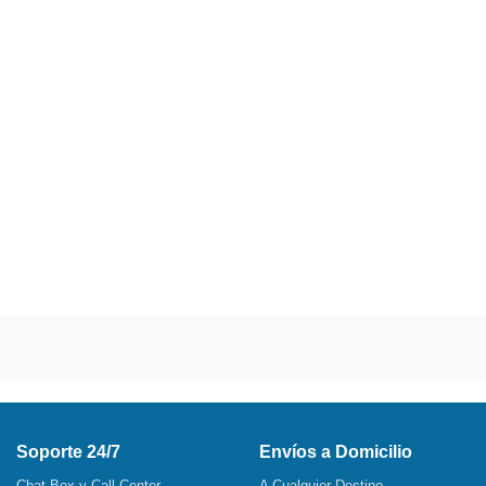
Soporte 24/7
Envíos a Domicilio
Chat Box y Call Center
A Cualquier Destino