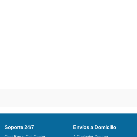
Soporte 24/7
Envíos a Domicilio
Chat Box y Call Center
A Cualquier Destino