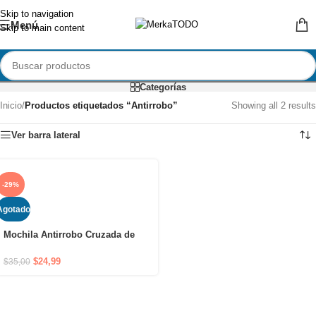
Skip to navigation
Menú
Skip to main content
Categorías
Inicio
/
Productos etiquetados “Antirrobo”
Showing all 2 results
Ver barra lateral
-29%
Agotado
Mochila Antirrobo Cruzada de
Hombro Impermeable con Puerto
USB y Cierre Oculto
$
24,99
$
35,00