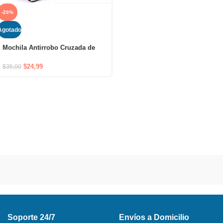
-29%
Agotado
Mochila Antirrobo Cruzada de
Hombro Impermeable con Puerto
USB y Cierre Oculto
$
24,99
$
35,00
Soporte 24/7
Envíos a Domicilio