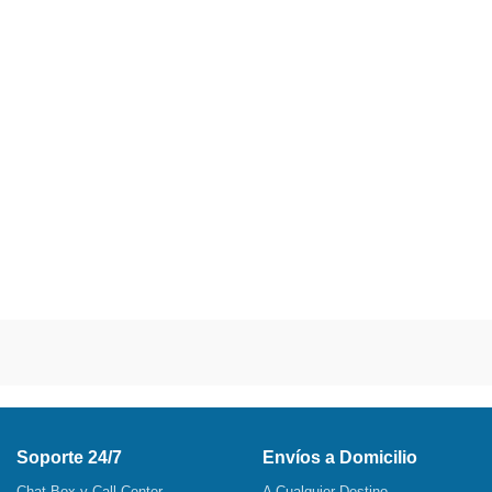
Soporte 24/7
Envíos a Domicilio
Chat Box y Call Center
A Cualquier Destino