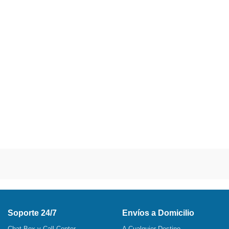
Soporte 24/7
Envíos a Domicilio
Chat Box y Call Center
A Cualquier Destino