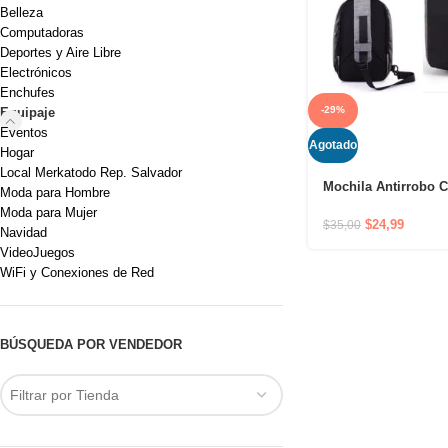
Belleza
Computadoras
Deportes y Aire Libre
Electrónicos
Enchufes
-29%
Equipaje
Eventos
Agotado
Hogar
Local Merkatodo Rep. Salvador
Mochila Antirrobo 
Moda para Hombre
Hombro Impermeab
Moda para Mujer
Puerto USB y Cierre
$
24,99
$
35,00
Navidad
VideoJuegos
WiFi y Conexiones de Red
BÚSQUEDA POR VENDEDOR
Filtrar por Tienda