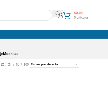
$
0,00
0
artículos
je
Mochilas
12
24
60
100