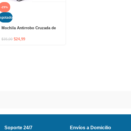
-29%
Agotado
Mochila Antirrobo Cruzada de
Hombro Impermeable con Puerto
USB y Cierre Oculto
$
24,99
$
35,00
Soporte 24/7
Envíos a Domicilio