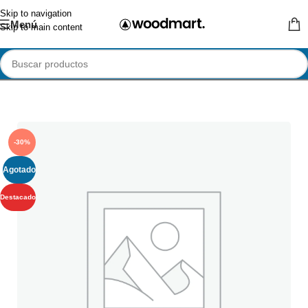
Skip to navigation
Menú
Skip to main content
-30%
Agotado
Destacado