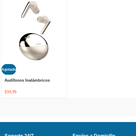
Agotado
Audífonos Inalámbricos
Bluetooth LDNIO T01
$
34,99
Soporte 24/7
Envíos a Domicilio