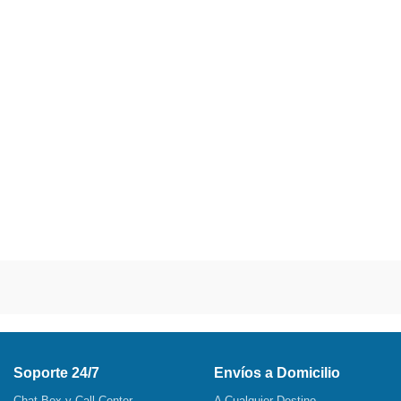
Soporte 24/7
Envíos a Domicilio
Chat Box y Call Center
A Cualquier Destino