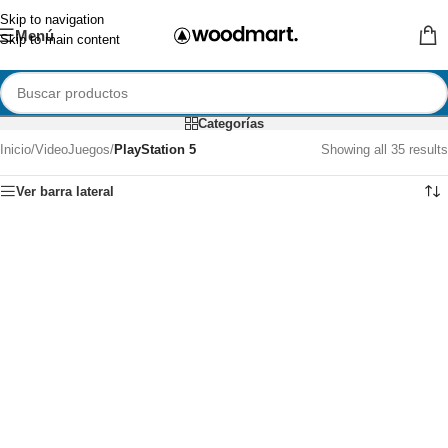
Skip to navigation
Menú
Skip to main content
Categorías
Inicio
/
VideoJuegos
/
PlayStation 5
Showing all 35 results
Ver barra lateral