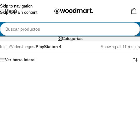
Skip to navigation
Menú
Skip to main content
Categorías
Inicio
/
VideoJuegos
/
PlayStation 4
Showing all 11 results
Ver barra lateral