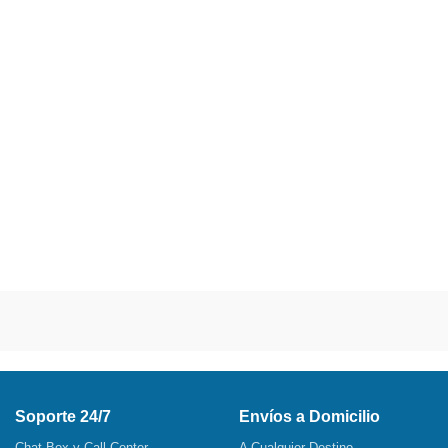
Soporte 24/7
Envíos a Domicilio
Chat Box y Call Center
A Cualquier Destino