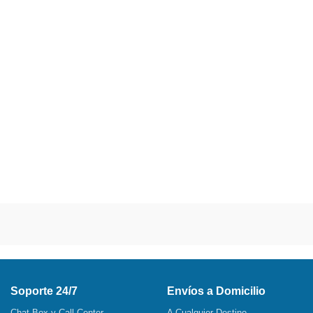
Soporte 24/7
Envíos a Domicilio
Chat Box y Call Center
A Cualquier Destino