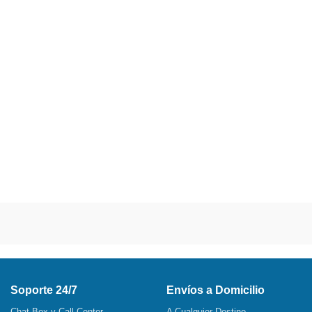
Soporte 24/7
Envíos a Domicilio
Chat Box y Call Center
A Cualquier Destino