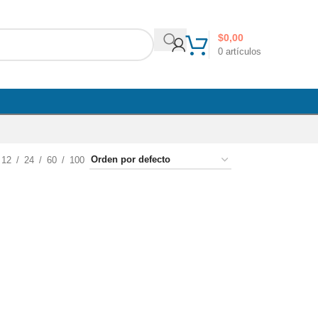
$
0,00
0
artículos
12
24
60
100