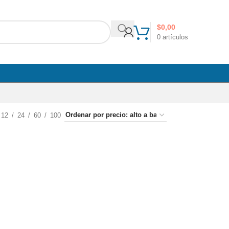
$
0,00
0
artículos
12
24
60
100