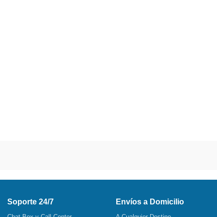
Soporte 24/7
Envíos a Domicilio
Chat Box y Call Center
A Cualquier Destino