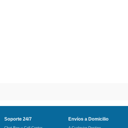
Soporte 24/7
Envíos a Domicilio
Chat Box y Call Center
A Cualquier Destino