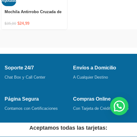
Agotado
Mochila Antirrobo Cruzada de
Hombro Impermeable con
Puerto USB y Cierre Oculto
$
24,99
$
35,00
Soporte 24/7
Envíos a Domicilio
Chat Box y Call Center
A Cualquier Destino
Página Segura
Compras Online
Contamos con Certificaciones
Con Tarjeta de Crédito o Débito
Aceptamos todas las tarjetas: