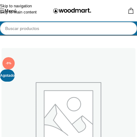
Skip to navigation
Menú
Skip to main content
-9%
Agotado