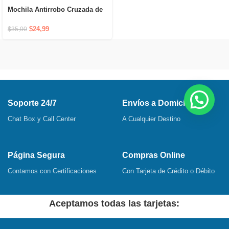
Mochila Antirrobo Cruzada de
Hombro Impermeable con
Puerto USB y Cierre Oculto
$
24,99
$
35,00
Soporte 24/7
Envíos a Domicilio
Chat Box y Call Center
A Cualquier Destino
Página Segura
Compras Online
Contamos con Certificaciones
Con Tarjeta de Crédito o Débito
Aceptamos todas las tarjetas: