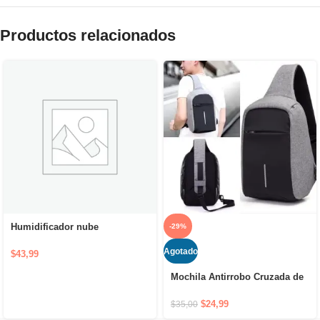
Productos relacionados
Humidificador nube
-29%
Agotado
$
43,99
Mochila Antirrobo Cruzada de
Hombro Impermeable con
Puerto USB y Cierre Oculto
$
24,99
$
35,00